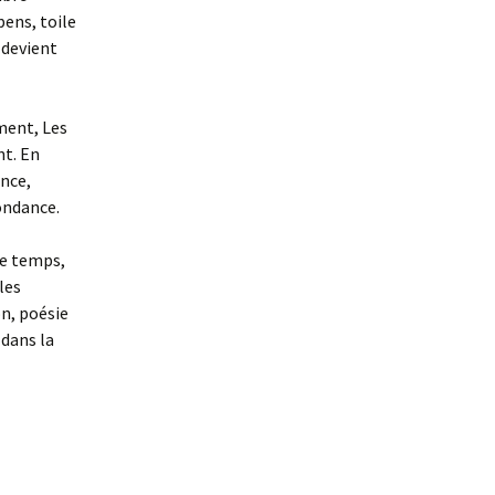
pens, toile
 devient
ment, Les
t. En
ence,
ondance.
le temps,
les
n, poésie
dans la