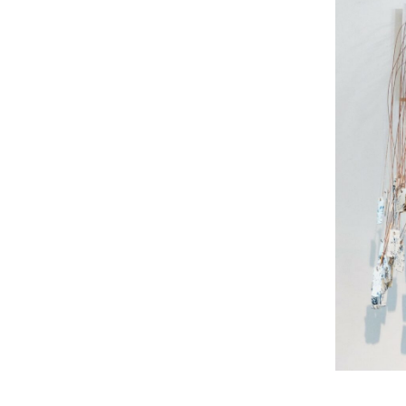
Géodes
Boite de pandore
Eclats d’élégance
reconstituée
Ecume des rêves
Coquetterie
Empilement d’âme
Echange de vies
Alvéoles
Mémoire oubliée