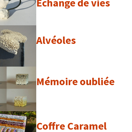
Echange de vies
Alvéoles
Mémoire oubliée
Coffre Caramel