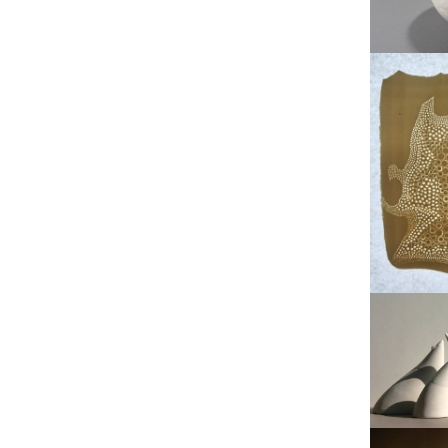
Petits mots doux
Pli et repli
Réceptacles
Renaissance en éclats –
Une symphonie de
récupération
Volatilité