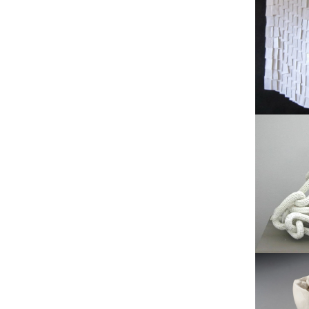
Ephémère
Harmonie fragile
Il fait toujours beau
La robe dévisage
Le fuseau d’instant
L’écume des mondes
inconnus
L’inutilitaire et l’in-
utilitaire
Magie des petits riens
Nature en suspension
Peau de chagrin