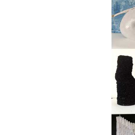
Géodes
Boite de pandore
Eclats d’élégance
reconstituée
Ecume des rêves
Coquetterie
Empilement d’âme
Echange de vies
Alvéoles
Mémoire oubliée